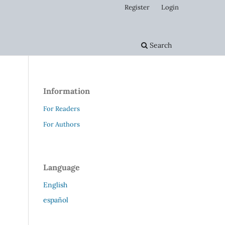
Register
Login
Search
Information
For Readers
For Authors
Language
English
español