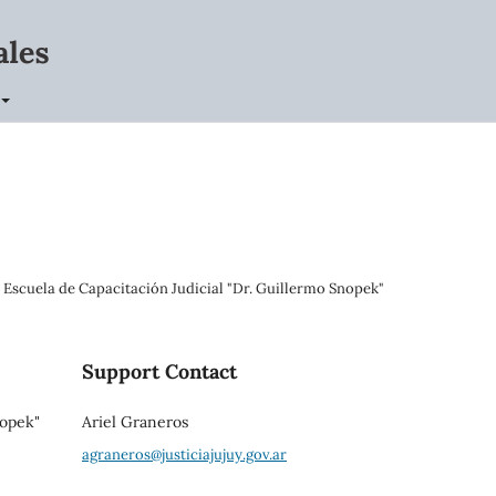
- Escuela de Capacitación Judicial "Dr. Guillermo Snopek"
Support Contact
nopek"
Ariel Graneros
agraneros@justiciajujuy.gov.ar